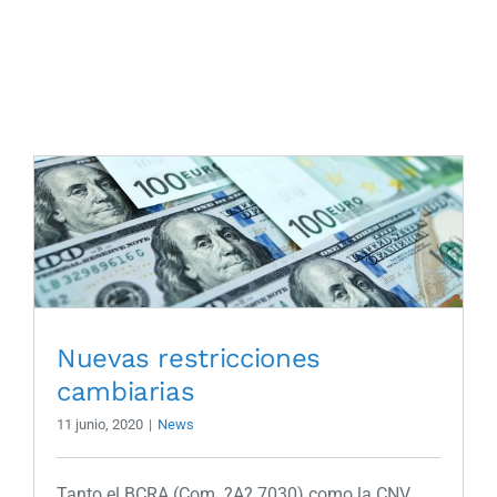
Skip
to
content
Nuevas restricciones
cambiarias
11 junio, 2020
|
News
Tanto el BCRA (Com. ?A? 7030) como la CNV